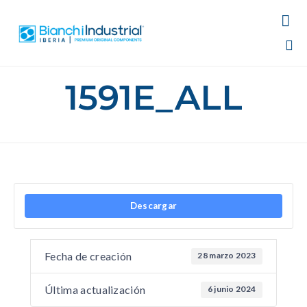

Sk
1591E_ALL
to
co
Descargar
Fecha de creación
28 marzo 2023
Última actualización
6 junio 2024