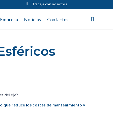
Trabaja con nosotros
Skip
to

Empresa
Noticias
Contactos
content
Esféricos
es del eje?
 lo que reduce los costes de mantenimiento y