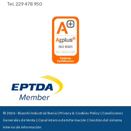
Tel.
229 478 950
© 2026 - Bianchi Industrial Iberia |
Privacy & Cookies Policy
|
Condiciones
Generales de Venta
|
Canal interno de Información
|
Gestión del sistema
interno de información