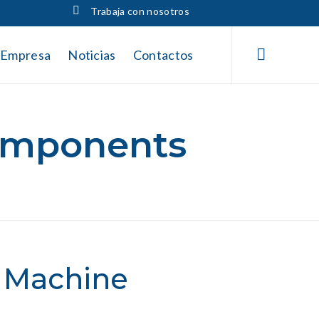
Trabaja con nosotros
Skip
to

Empresa
Noticias
Contactos
content
Components
n Machine