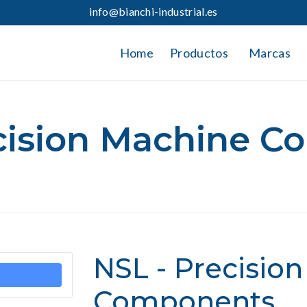
info@bianchi-industrial.es
Home
Productos
Marcas
cision Machine 
NSL - Precisio
Components